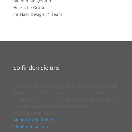
Bleiben Sie gesund…!
Herzliche Grüße
Ihr Haar Design 21 Team
So finden Sie uns
Sie sehen gerade einen Platzhalterinhalt von
Google
Maps
. Um auf den eigentlichen Inhalt zuzugreifen,
klicken Sie auf die Schaltfläche unten. Bitte beachten
Sie, dass dabei Daten an Drittanbieter
weitergegeben werden.
Mehr Informationen
Inhalt entsperren